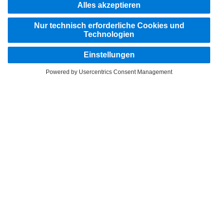
FOLLOW THE ROADSTARS.
Tausche jetzt Erfahrungen mit anderen Truckerinnen und
Truckern aus.
Steig ein
Impressum
Datenschutz
Rechtliche Hinweise
Hinweisgebersystem
Weitere Datenschutzhinweise