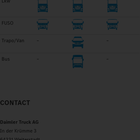
Lkw
FUSO
Trapo/Van
–
–
Bus
–
–
CONTACT
Daimler Truck AG
In der Krümme 3
64331 Weiterstadt