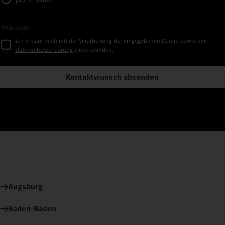
*Pflichtfeld
Ich erkläre mich mit der Verarbeitung der eingegebenen Daten, sowie der
Datenschutzerklärung
einverstanden.
Kontaktwunsch absenden
Augsburg
Baden-Baden