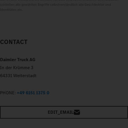
schließen alle gewählten Begriffe selbstverständlich alle Geschlechter und
Identitäten ein.
CONTACT
Daimler Truck AG
In der Krümme 3
64331 Weiterstadt
PHONE:
+49 6151 1375 0
EDIT_EMAIL