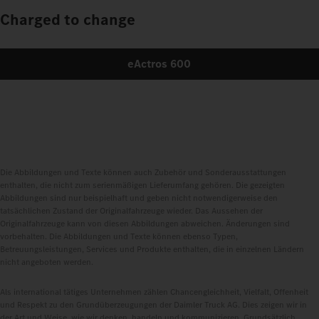
Charged to change
eActros 600
Die Abbildungen und Texte können auch Zubehör und Sonderausstattungen
enthalten, die nicht zum serienmäßigen Lieferumfang gehören. Die gezeigten
Abbildungen sind nur beispielhaft und geben nicht notwendigerweise den
tatsächlichen Zustand der Originalfahrzeuge wieder. Das Aussehen der
Originalfahrzeuge kann von diesen Abbildungen abweichen. Änderungen sind
vorbehalten. Die Abbildungen und Texte können ebenso Typen,
Betreuungsleistungen, Services und Produkte enthalten, die in einzelnen Ländern
nicht angeboten werden.
Als international tätiges Unternehmen zählen Chancengleichheit, Vielfalt, Offenheit
und Respekt zu den Grundüberzeugungen der Daimler Truck AG. Dies zeigen wir in
der Art und Weise, wie wir denken, handeln und kommunizieren. Grundsätzlich